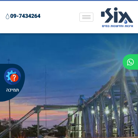
09-7434264
תמיכה