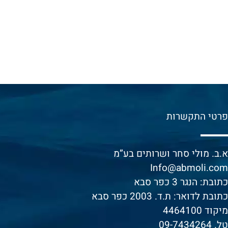
א
פרטי התקשרות
א
א.ב. מולי סחר ושרותים בע”מ
י
Info@abmoli.com
מ
כתובת: הנגר 3 כפר סבא
כתובת לדואר: ת.ד. 2003 כפר סבא
ה
מיקוד 4464100
א
טל.
09-7434264
ה