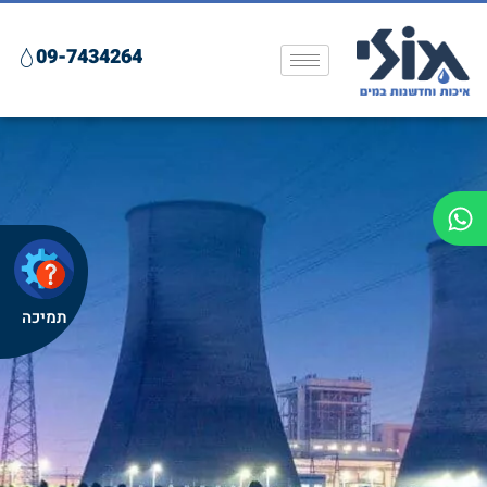
09-7434264
תמיכה