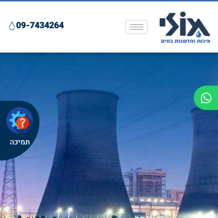
09-7434264
תמיכה