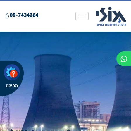
09-7434264
תמיכה