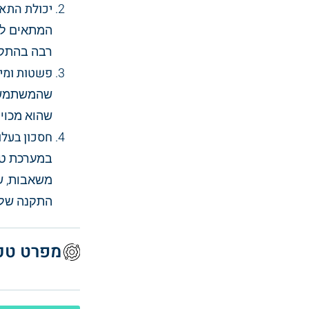
יכולת התא
המתאים לכ
רבה בהתקנ
פשטות ומיי
שהמשתמש י
שהוא מכויל
חסכון בעלו
במערכת טיפ
משאבות, שכ
התקנה של 
מפרט טכנ