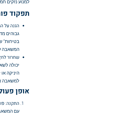
למנוע נזקים חמ
תפקוד פור
הגנה על ה
גבוהים מדי
בטיחות” ש
המשאבה עק
שחרור לחץ
יכולה לשאת
היניקה או
למשאבה או
אופן פעול
התקנה
: פו
עם המשאבה