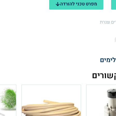
מפרט טכני להורדה
ים וצנרת
ימים
שורים