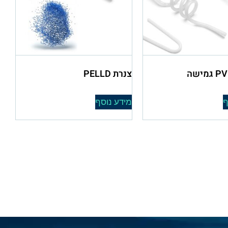
צנרת PELLD
ף
מידע נוסף