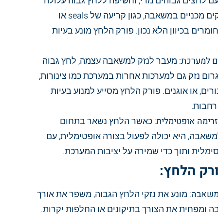
ם לחצים גבוהים מדי, וחשיפה ללחץ גבוה עלולה
לגרום לנזקים מכניים במשאבה, כגון קריעה של seals או
מרים בכיוון הלא נכון. פורק הלחץ מונע בעיות
ים למערכת
: מעבר לנזק למשאבה עצמה, לחץ גבוה
גרום נזק גם למערכות אחרות במערכת כמו צינורות,
ורים, או אוגנים. פורק הלחץ מסייע למנוע בעיות
רחבות.
זרימה אופטימלית
: כאשר הלחץ נשאר בתחום
שאבה, היא יכולה לפעול בצורה אופטימלית, עם
ימלית ותוך כדי שמירה על יציבות המערכת.
ורק הלחץ:
משאבה
: מונע את נזקי הלחץ הגבוה, משפר את אורך
ה ומפחית את הצורך בתיקונים או החלפות יקרות.