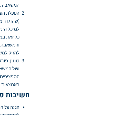
המשאבה במ
הפעלת הפו
(שהוגדר מ
למיכל היני
כל זאת במ
והמשאבה, 
להזיק למש
כוונון
: פור
ושל המשאב
הספציפית 
באמצעות לח
חשיבות פ
הגנה על ה