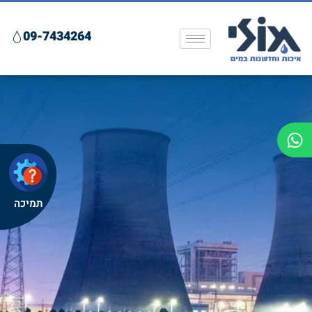
09-7434264
תמיכה