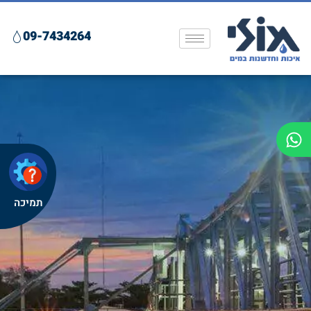
09-7434264
תמיכה